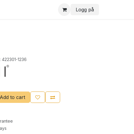
Logg på
:
422301-1236
Add to cart
rantee
Days