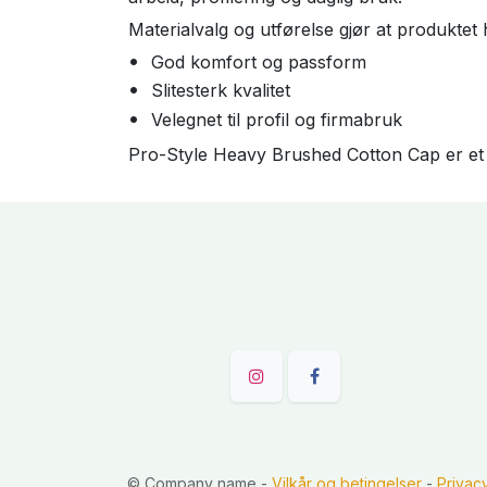
Materialvalg og utførelse gjør at produktet
God komfort og passform
Slitesterk kvalitet
Velegnet til profil og firmabruk
Pro-Style Heavy Brushed Cotton Cap er et t
©
Company name
-
Vilkår og betingelser
-
Privac