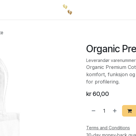
te
Organic Pr
Leverandør varenummer
Organic Premium Cotto
komfort, funksjon og
for profilering.
kr
60,00
Terms and Conditions
30-day money-back gua