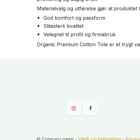
Materialvalg og utførelse gjør at produktet
God komfort og passform
Slitesterk kvalitet
Velegnet til profil og firmabruk
Organic Premium Cotton Tote er et trygt val
©
Company name
-
Vilkår og betingelser
-
Privac