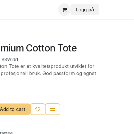
Logg på
emium Cotton Tote
:
BBW261
n Tote er et kvalitetsprodukt utviklet for
 profesjonell bruk. God passform og egnet
Add to cart
rantee