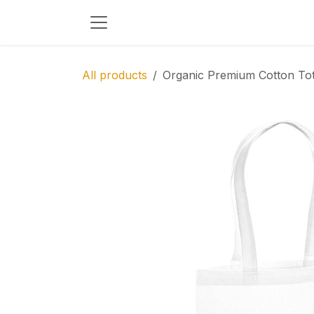
Skip to Content
All products
Organic Premium Cotton To