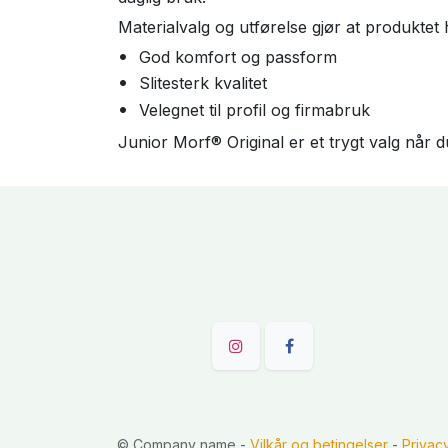
Materialvalg og utførelse gjør at produktet
God komfort og passform
Slitesterk kvalitet
Velegnet til profil og firmabruk
Junior Morf® Original er et trygt valg når d
©
Company name
-
Vilkår og betingelser
-
Privac