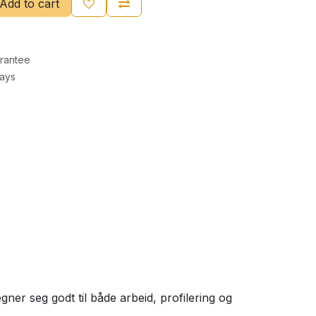
Add to cart
rantee
Days
gner seg godt til både arbeid, profilering og