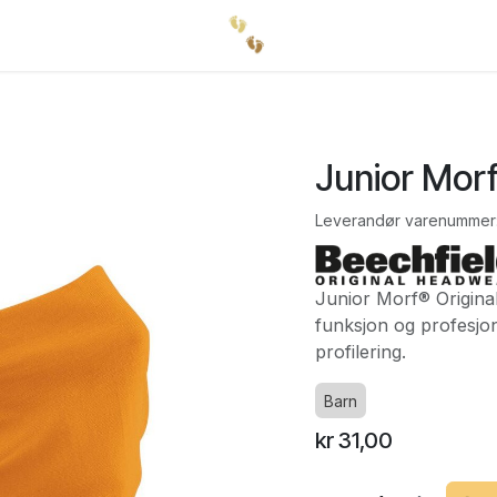
Junior Morf
Leverandør varenummer
Junior Morf® Original 
funksjon og profesjo
profilering.
Barn
kr
31,00