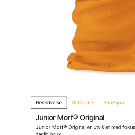
Beskrivelse
Materiale
Funksjon
Junior Morf® Original
Junior Morf® Original er utviklet med fokus 
daglig bruk.