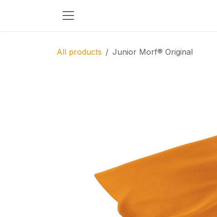
Skip to Content
All products
Junior Morf® Original