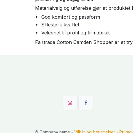
Materialvalg og utførelse gjør at produktet
God komfort og passform
Slitesterk kvalitet
Velegnet til profil og firmabruk
Fairtrade Cotton Camden Shopper er et tryg
©
Company name
-
Vilkår og betingelser
-
Privac