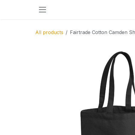
Skip to Content
All products
Fairtrade Cotton Camden S