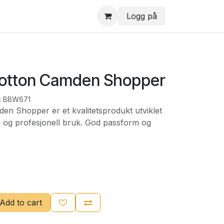
Logg på
Cotton Camden Shopper
:
BBW671
en Shopper er et kvalitetsprodukt utviklet
n og profesjonell bruk. God passform og
Add to cart