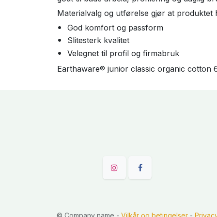
Materialvalg og utførelse gjør at produktet
God komfort og passform
Slitesterk kvalitet
Velegnet til profil og firmabruk
Earthaware® junior classic organic cotton 6
©
Company name
-
Vilkår og betingelser
-
Privac