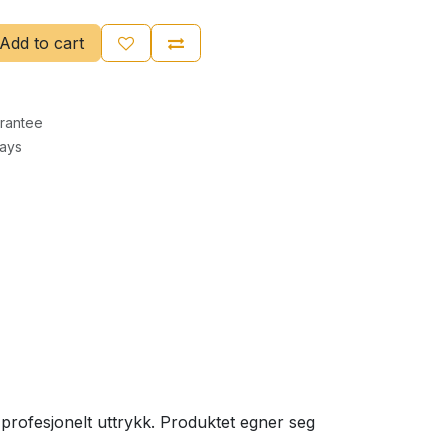
Add to cart
rantee
Days
 profesjonelt uttrykk. Produktet egner seg