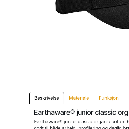
Beskrivelse
Materiale
Funksjon
Earthaware® junior classic org
Earthaware® junior classic organic cotton 6
godt til både arbeid, profilering og daglig br