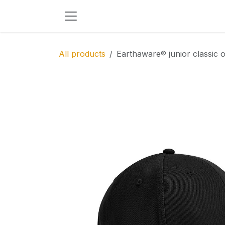
Skip to Content
All products
Earthaware® junior classic 