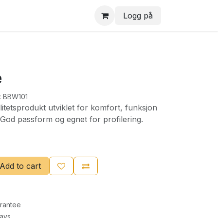
Logg på
e
:
BBW101
litetsprodukt utviklet for komfort, funksjon
 God passform og egnet for profilering.
Add to cart
rantee
Days