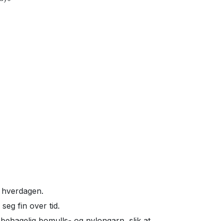
i hverdagen.
eg fin over tid.
behagelig bomulls- og nylongarn, slik at