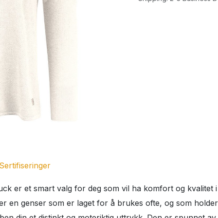
Sertifiseringer
ck er et smart valg for deg som vil ha komfort og kvalitet 
er en genser som er laget for å brukes ofte, og som holder s
n din et distinkt og moteriktig uttrykk. Den er spunnet av 