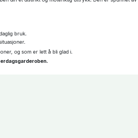
daglig bruk.
ituasjoner.
ner, og som er lett å bli glad i.
verdagsgarderoben.