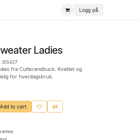
Logg på
Sweater Ladies
:
355427
ies fra Cutterandbuck. Kvalitet og
delig for hverdagsbruk.
Add to cart
rantee
Days