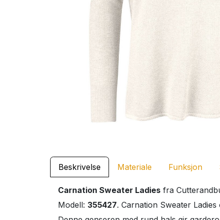
Beskrivelse
Materiale
Funksjon
Carnation Sweater Ladies
fra Cutterandbu
Modell:
355427
. Carnation Sweater Ladies 
Denne genseren med rund hals gir garderobe