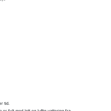
r tid.
r fylt med lett og luftig vattering fra