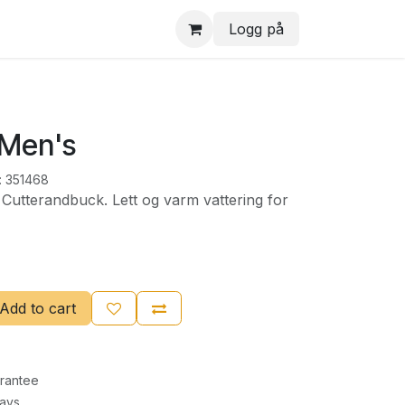
Logg på
 Men's
:
351468
Cutterandbuck. Lett og varm vattering for
Add to cart
rantee
Days