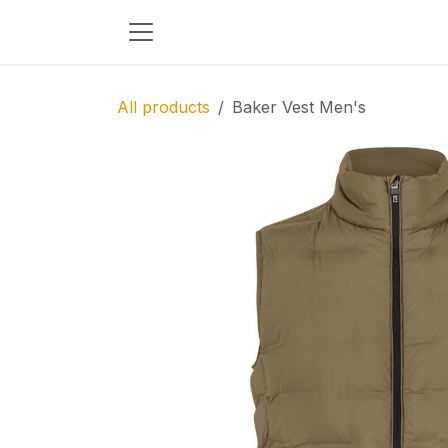
Skip to Content
All products
Baker Vest Men's