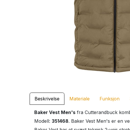
Beskrivelse
Materiale
Funksjon
Baker Vest Men's
fra Cutterandbuck kombin
Modell:
351468
. Baker Vest Men's er en ves
Baker Vest har et svært teknisk 2-veis stret