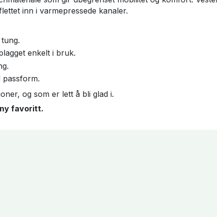
ttet inn i varmepressede kanaler.
 tung.
plagget enkelt i bruk.
ng.
l passform.
ner, og som er lett å bli glad i.
ny favoritt.