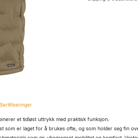
Sertifiseringer
erer et tidløst uttrykk med praktisk funksjon.
t som er laget for å brukes ofte, og som holder seg fin ove
chmateriale som gir ubegrenset mobilitet og komfort. Vesten e