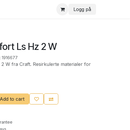
Logg på
fort Ls Hz 2 W
:
1916677
2 W fra Craft. Resirkulerte materialer for
Add to cart
rantee
Days