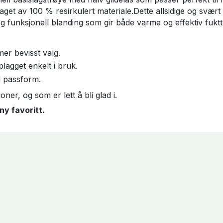
Nå laget av 100 % resirkulert materiale.Dette allsidige og sv
g funksjonell blanding som gir både varme og effektiv fukt
mer bevisst valg.
plagget enkelt i bruk.
l passform.
ner, og som er lett å bli glad i.
ny favoritt.