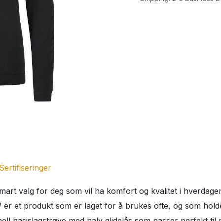
Sertifiseringer
smart valg for deg som vil ha komfort og kvalitet i hverdage
er et produkt som er laget for å brukes ofte, og som holder
l basislagstrøye med halv glidelås som passer perfekt til ne