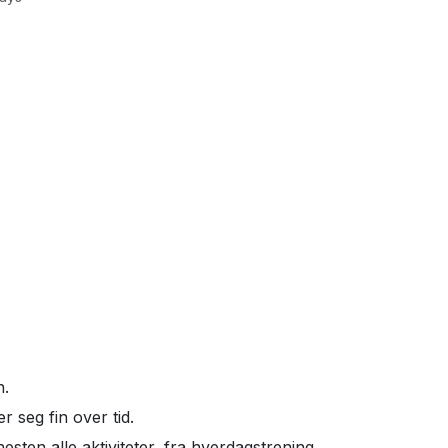
n.
 seg fin over tid.
sten alle aktiviteter, fra hverdagstrening