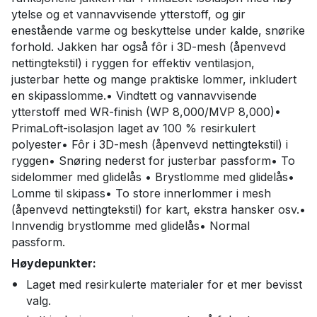
ytelse og et vannavvisende ytterstoff, og gir
enestående varme og beskyttelse under kalde, snørike
forhold. Jakken har også fôr i 3D-mesh (åpenvevd
nettingtekstil) i ryggen for effektiv ventilasjon,
justerbar hette og mange praktiske lommer, inkludert
en skipasslomme.• Vindtett og vannavvisende
ytterstoff med WR-finish (WP 8,000/MVP 8,000)•
PrimaLoft-isolasjon laget av 100 % resirkulert
polyester• Fôr i 3D-mesh (åpenvevd nettingtekstil) i
ryggen• Snøring nederst for justerbar passform• To
sidelommer med glidelås • Brystlomme med glidelås•
Lomme til skipass• To store innerlommer i mesh
(åpenvevd nettingtekstil) for kart, ekstra hansker osv.•
Innvendig brystlomme med glidelås• Normal
passform.
Høydepunkter:
Laget med resirkulerte materialer for et mer bevisst
valg.