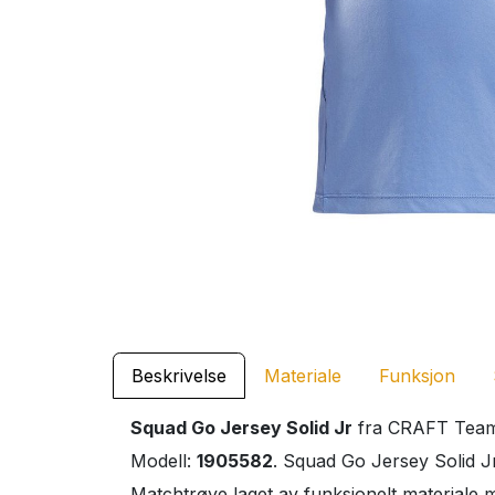
Beskrivelse
Materiale
Funksjon
Squad Go Jersey Solid Jr
fra CRAFT Teamwe
Modell:
1905582
. Squad Go Jersey Solid Jr
Matchtrøye laget av funksjonelt materiale m