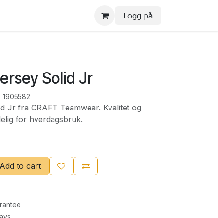
Logg på
rsey Solid Jr
:
1905582
d Jr fra CRAFT Teamwear. Kvalitet og
delig for hverdagsbruk.
Add to cart
rantee
Days