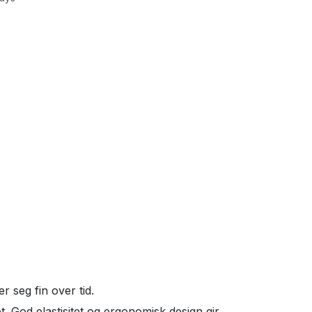
 seg fin over tid.
. God elastisitet og ergonomisk design gir