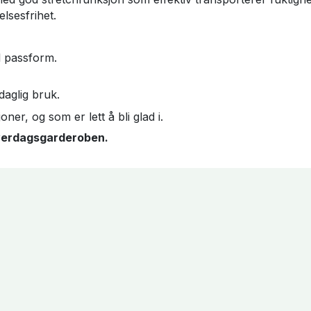
lsesfrihet.
l passform.
daglig bruk.
ner, og som er lett å bli glad i.
verdagsgarderoben.