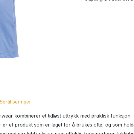
Sertifiseringer
ar kombinerer et tidløst uttrykk med praktisk funksjon.
 er et produkt som er laget for å brukes ofte, og som holder
ed god stretchfunksjon som effektiv transporterer fuktighet