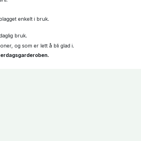
plagget enkelt i bruk.
daglig bruk.
ner, og som er lett å bli glad i.
verdagsgarderoben.