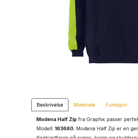
Beskrivelse
Materiale
Funksjon
Modena Half Zip
fra Graphix passer perfek
Modell:
163680
. Modena Half Zip er en gen
Kontrastfarge på ermer, krage og skulderpa