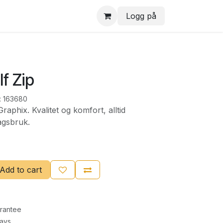
Logg på
f Zip
:
163680
aphix. Kvalitet og komfort, alltid
agsbruk.
Add to cart
rantee
Days