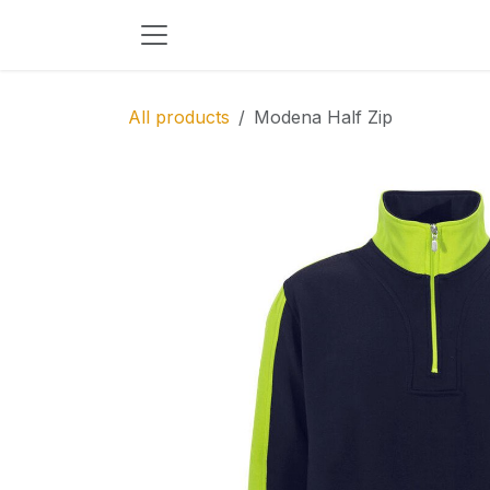
Skip to Content
All products
Modena Half Zip