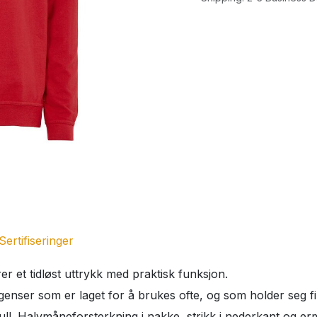
Sertifiseringer
r et tidløst uttrykk med praktisk funksjon.
genser som er laget for å brukes ofte, og som holder seg fi
l. Halvmåneforsterkning i nakke, strikk i nederkant og er