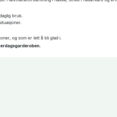
daglig bruk.
ituasjoner.
ner, og som er lett å bli glad i.
verdagsgarderoben.