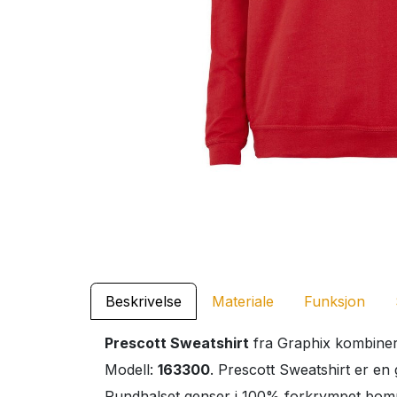
Beskrivelse
Materiale
Funksjon
Prescott Sweatshirt
fra Graphix kombinere
Modell:
163300
. Prescott Sweatshirt er en 
Rundhalset genser i 100% forkrympet bomul