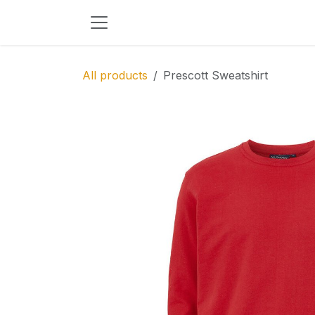
Skip to Content
All products
Prescott Sweatshirt