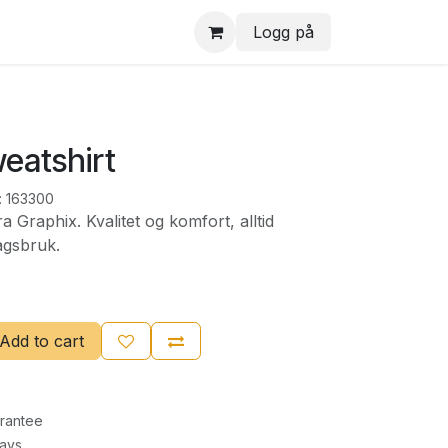
Logg på
eatshirt
:
163300
a Graphix. Kvalitet og komfort, alltid
agsbruk.
Add to cart
rantee
Days